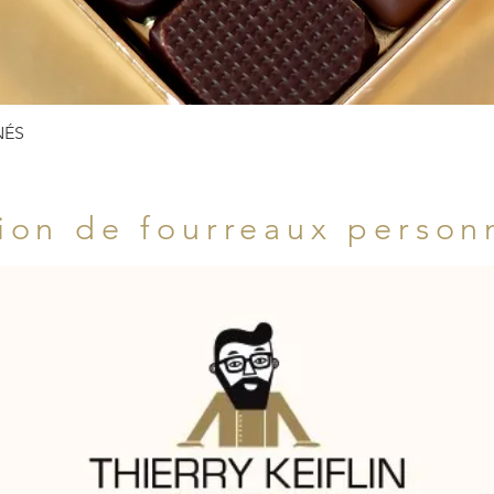
Aperçu rapide
NÉS
ion de fourreaux person