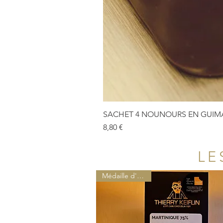
SACHET 4 NOUNOURS EN GUIMA
Prix
8,80 €
LE
Médaille d'or 2025