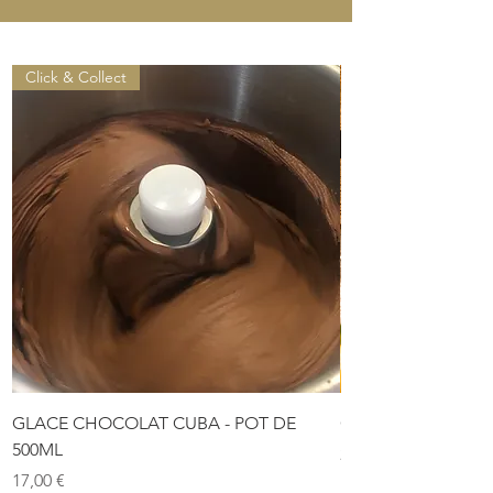
Click & Collect
GLACE CHOCOLAT CUBA - POT DE
COFFRET DE PÂTES
500ML
Prix
28,00 €
Prix
17,00 €