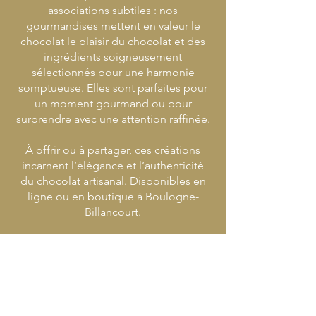
associations subtiles : nos
gourmandises mettent en valeur le
chocolat le plaisir du chocolat et des
ingrédients soigneusement
sélectionnés pour une harmonie
somptueuse. Elles sont parfaites pour
un moment gourmand ou pour
surprendre avec une attention raffinée.
À offrir ou à partager, ces créations
incarnent l’élégance et l’authenticité
du chocolat artisanal. Disponibles en
ligne ou en boutique à Boulogne-
Billancourt.