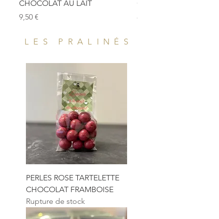
CHOCOLAT AU LAIT
CHOCOLAT NOIR
Prix
Prix
9,50 €
8,50 €
LES PRALINÉS
PERLES ROSE TARTELETTE
CHOCOLAT FRAMBOISE
Rupture de stock