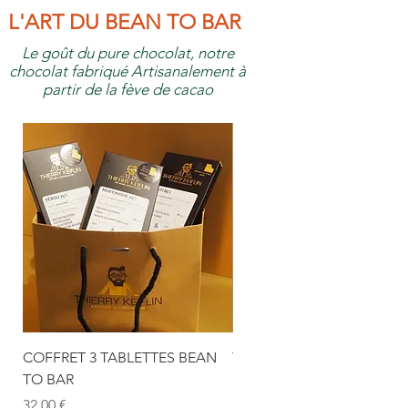
L'ART DU BEAN TO BAR
Le goût du pure chocolat, notre
chocolat fabriqué
Artisanalement à
partir de la fève de cacao
Médaille d'or 2026
COFFRET 3 TABLETTES BEAN
TABLETTE CHOCOLAT NO
TO BAR
BEAN TO BAR PÉROU 75%
Prix
Prix
32,00 €
10,00 €