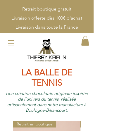
Retrait boutique gratuit
Livraison offerte dès 100€ d'achat
Livraison dans toute la France
LA BALLE DE
TENNIS
Une création chocolatée originale inspirée
de l’univers du tennis, réalisée
artisanalement dans notre manufacture à
Boulogne-Billancourt.
Retrait en boutique
Retrait en boutique