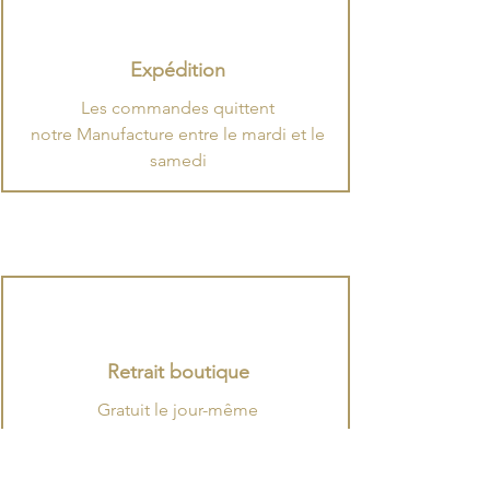
Expédition
​Les commandes quittent
notre Manufacture entre le mardi et le
samedi
Retrait boutique
Gratuit le jour-même
dans nos boutiques
à Boulogne-Billancourt