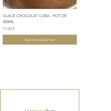
GLACE CHOCOLAT CUBA - POT DE
COFFRET DE PÂTES
500ML
Prix
28,00 €
Prix
17,00 €
Ajouter au panier