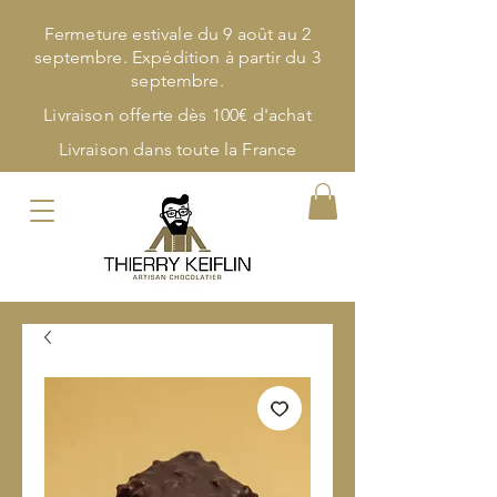
Fermeture estivale du 9 août au 2
septembre. Expédition à partir du 3
septembre.
Livraison offerte dès 100€ d'achat
Livraison dans toute la France