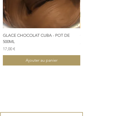
GLACE CHOCOLAT CUBA - POT DE
COFFRET DE PÂTES
500ML
Prix
28,00 €
Prix
17,00 €
Ajouter au panier