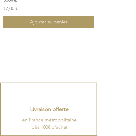
Prix
28,00 €
Prix
17,00 €
Ajouter au panier
Livraison offerte
en France métropolitaine
dès 100€ d'achat