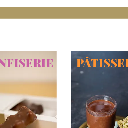
NFISERIE
PÂTISSE