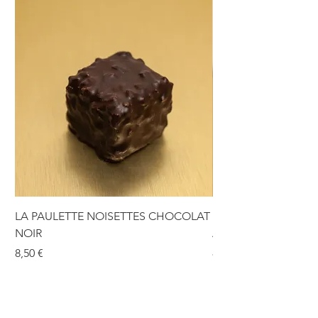
LA PAULETTE NOISETTES CHOCOLAT
LA PAULETTE NOIS
NOIR
AU LAIT
Prix
Prix
8,50 €
8,50 €