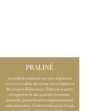
PRALINÉ
Le praliné artisanal est une signature
incontournable de notre chocolaterie à
Boulogne-Billancourt. Élaboré à partir
d'ingrédients de qualités (noisette,
amande, pistache etc) soigneusement
sélectionnées, il est torréfié puis broyé
pour révéler toute sa puissance