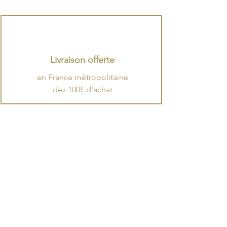
Livraison offerte
en France métropolitaine
dès 100€ d'achat
Expédition
.
​Les commandes quittent
notre Manufacture entre le mardi et le