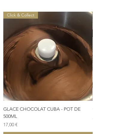
LIVRAISON PAR COURSIER :
Disponible
Click & Collect
EXPÉDITION : Disponible
GLACE CHOCOLAT CUBA - POT DE
COFFRET DE PÂTES
500ML
Prix
28,00 €
Prix
17,00 €