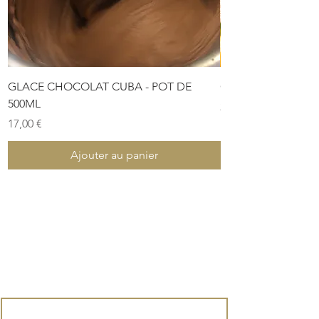
GLACE CHOCOLAT CUBA - POT DE
COFFRET DE PÂTES
500ML
Prix
28,00 €
Prix
17,00 €
Ajouter au panier