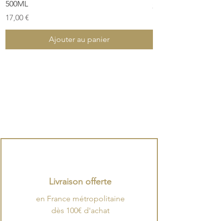
500ML
Prix
28,00 €
Prix
17,00 €
Ajouter au panier
Livraison offerte
en France métropolitaine
dès 100€ d'achat