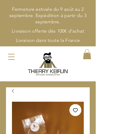
Fermeture estivale du 9 août au 2
septembre. Expédition à partir du 3
septembre.
Livraison offerte dès 100€ d'achat
Livraison dans toute la France