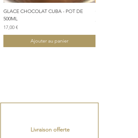
GLACE CHOCOLAT CUBA - POT DE
COFFRET DE PÂTES
500ML
Prix
28,00 €
Prix
17,00 €
Ajouter au panier
Livraison offerte