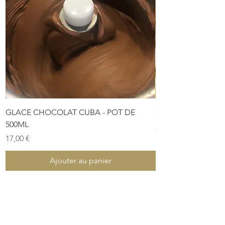
GLACE CHOCOLAT CUBA - POT DE
COFFRET DE PÂTES
500ML
Prix
28,00 €
Prix
17,00 €
Ajouter au panier