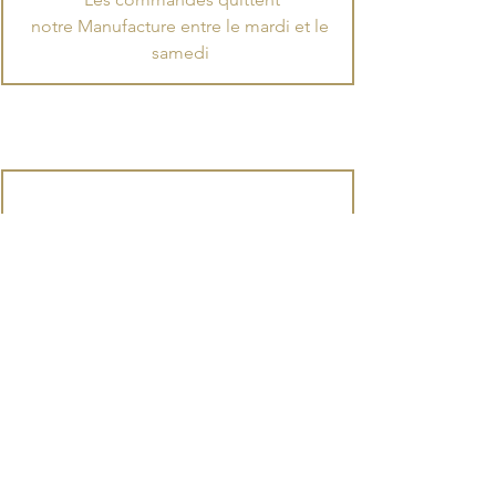
notre Manufacture entre le mardi et le
samedi
Retrait boutique
Gratuit le jour-même
dans nos boutiques
à Boulogne-Billancourt
ARTISAN CHOCOLATIER |
GLACIER | CONFISEUR |
TORRÉFACTEUR DE CACAO