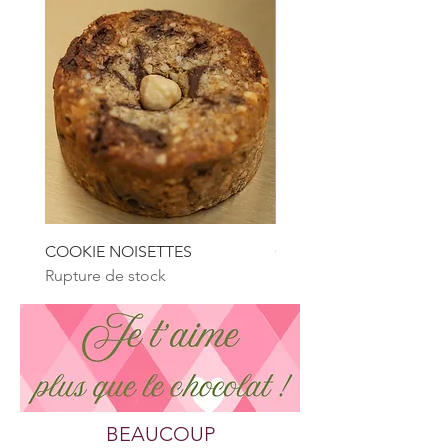
COOKIE NOISETTES
COOKIE AMANDES
Rupture de stock
Rupture de stock
BEAUCOUP