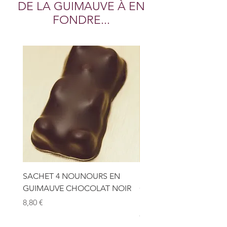
DE LA GUIMAUVE À EN
FONDRE...
SACHET 4 NOUNOURS EN
SACHET 4 NOUNOURS 
GUIMAUVE CHOCOLAT NOIR
GUIMAUVE CHOCOLAT
LAIT
Prix
8,80 €
Prix
8,80 €