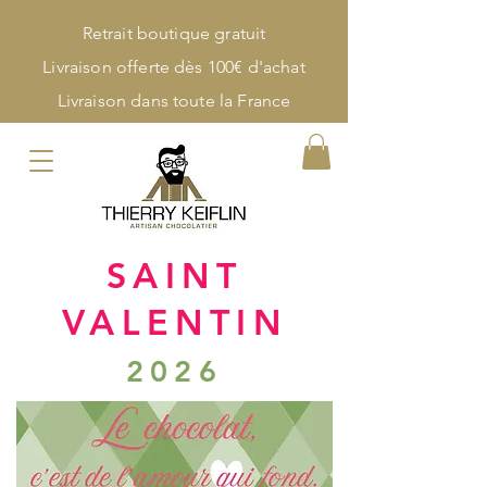
Retrait boutique gratuit
Livraison offerte dès 100€ d'achat
Livraison dans toute la France
SAINT
VALENTIN
2026