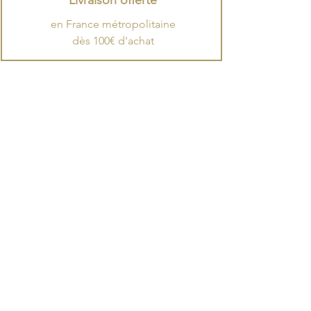
Livraison offerte
en France métropolitaine
dès 100€ d'achat
Expédition
​Les commandes quittent
notre Manufacture entre le mardi et le
samedi