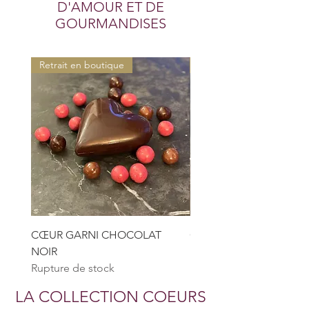
D'AMOUR ET DE
GOURMANDISES
Retrait en boutique
Retrait en boutique
CŒUR GARNI CHOCOLAT
CŒUR GARNI CHOCOL
NOIR
LAIT
Rupture de stock
Rupture de stock
LA COLLECTION COEURS