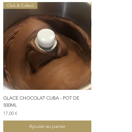
Click & Collect
GLACE CHOCOLAT CUBA - POT DE
COFFRET DE PÂTES
500ML
Prix
28,00 €
Prix
17,00 €
Ajouter au panier