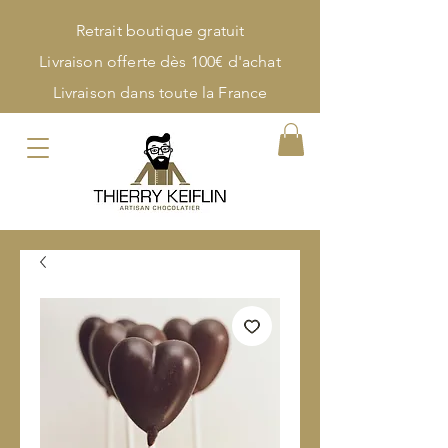
Retrait boutique gratuit
Livraison offerte dès 100€ d'achat
Livraison dans toute la France