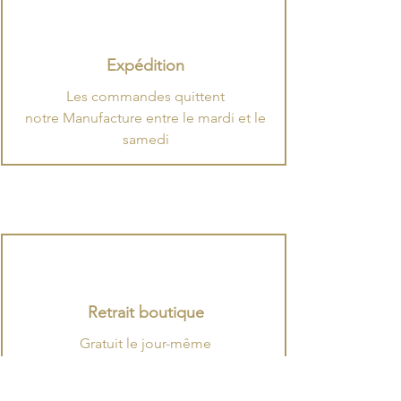
Expédition
​Les commandes quittent
notre Manufacture entre le mardi et le
samedi
Retrait boutique
Gratuit le jour-même
dans nos boutiques
à Boulogne-Billancourt