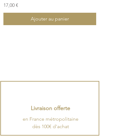
Prix
17,00 €
Ajouter au panier
Livraison offerte
en France métropolitaine
dès 100€ d'achat