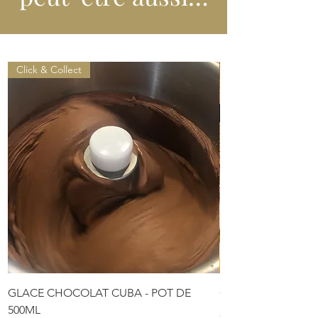
Click & Collect
GLACE CHOCOLAT CUBA - POT DE
COFFRET DE PÂTES
500ML
Prix
28,00 €