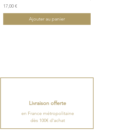
Prix
17,00 €
Ajouter au panier
Livraison offerte
en France métropolitaine
dès 100€ d'achat