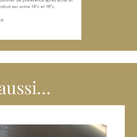
sommer de préférence après achat et
droit sec entre 14°c et 18°c.
Kg
 aussi…