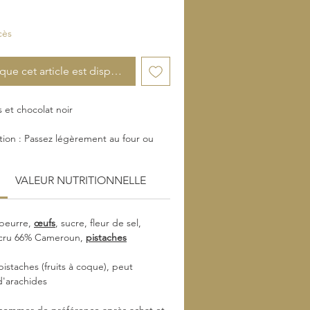
cès
sque cet article est disponible
 et chocolat noir
tion : Passez légèrement au four ou
 effet encore plus moelleux.
VALEUR NUTRITIONNELLE
 colorant et Zéro conservateur
 beurre,
œufs
, sucre, fleur de sel,
UE : Disponible
d cru 66% Cameroun,
pistaches
SIER : Disponible
nible
pistaches (fruits à coque), peut
d'arachides