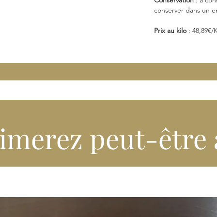
Conservation
: à con
conserver dans un en
Prix au kilo
: 48,89€/
imerez peut-être