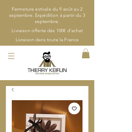
Fermeture estivale du 9 août au 2
septembre. Expédition à partir du 3
septembre.
Livraison offerte dès 100€ d'achat
Livraison dans toute la France