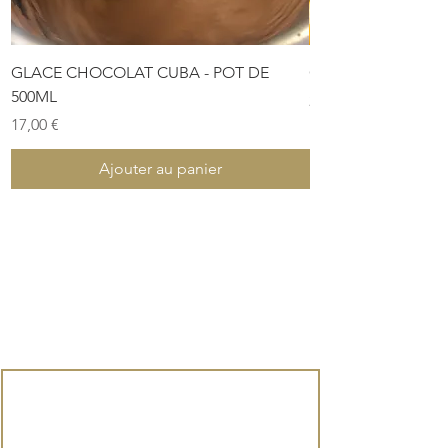
EXPÉDITION : Disponible
GLACE CHOCOLAT CUBA - POT DE
COFFRET DE PÂTES
500ML
Prix
28,00 €
Prix
17,00 €
Ajouter au panier