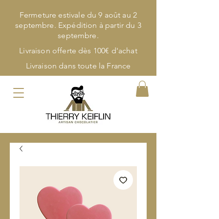
Fermeture estivale du 9 août au 2
septembre. Expédition à partir du 3
septembre.
Livraison offerte dès 100€ d'achat
Livraison dans toute la France