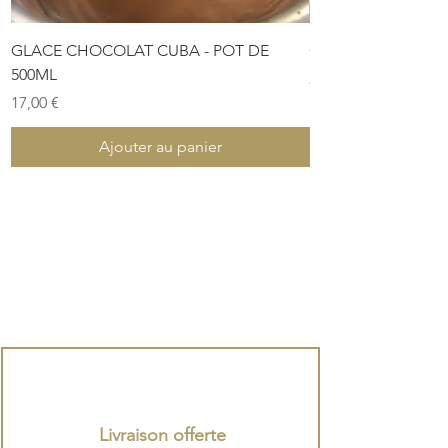
GLACE CHOCOLAT CUBA - POT DE
COFFRET DE PÂTES
500ML
Prix
28,00 €
Prix
17,00 €
Ajouter au panier
Livraison offerte