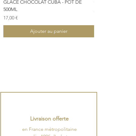
GLACE CHOCOLAT CUBA - POT DE
COFFRET DE PÂTES
500ML
Prix
28,00 €
Prix
17,00 €
Ajouter au panier
Livraison offerte
en France métropolitaine