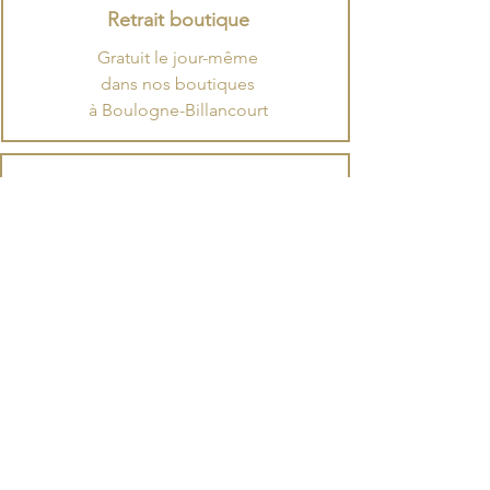
Retrait boutique
Gratuit le jour-même
dans nos boutiques
à Boulogne-Billancourt
ARTISAN CHOCOLATIER |
GLACIER | CONFISEUR |
TORRÉFACTEUR DE CACAO
NOS ADRESSES
LA MANUFACTURE |
au 48 rue Barthélémy Danjou
à Boulogne-Billancourt 92100​
LA BOUTIQUE JEAN JAURÈS |
au 200 boulevard Jean Jaurès
à Boulogne-Billancourt 92100