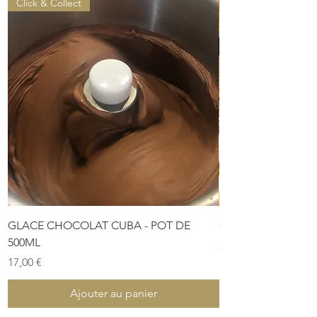
Click & Collect
GLACE CHOCOLAT CUBA - POT DE
COFFRET DE PÂTES
500ML
Prix
28,00 €
Prix
17,00 €
Ajouter au panier