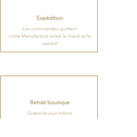
Expédition
​Les commandes quittent
notre Manufacture entre le mardi et le
samedi
Retrait boutique
Gratuit le jour-même
dans nos boutiques
à Boulogne-Billancourt