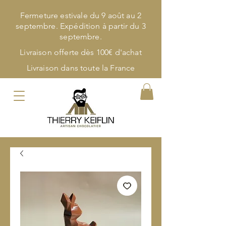
Fermeture estivale du 9 août au 2
septembre. Expédition à partir du 3
septembre.
Livraison offerte dès 100€ d'achat
Livraison dans toute la France