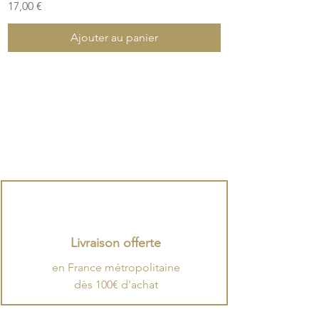
Prix
17,00 €
Ajouter au panier
Livraison offerte
en France métropolitaine
dès 100€ d'achat