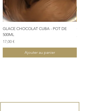
GLACE CHOCOLAT CUBA - POT DE
COFFRET DE PÂTES
500ML
Prix
28,00 €
Prix
17,00 €
Ajouter au panier