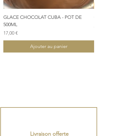
GLACE CHOCOLAT CUBA - POT DE
COFFRET DE PÂTES
500ML
Prix
28,00 €
Prix
17,00 €
Ajouter au panier
Livraison offerte